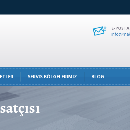
E-POSTA
info@mak
ETLER
SERVIS BÖLGELERIMIZ
BLOG
satçısı