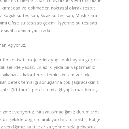
tik ses dinleme cihazı ile evinizde veya ofisinizde
eri kırmadan ve dökmeden noktasal olarak tespit
 Soğuk su tesisatı, Sıcak su tesisatı, Musluklara
imi Ofise su tesisatı çekimi, İşyerine su tesisatı
sisatçı daima yanınızda .
en Açıyoruz.
er tesisatı projeleriniz yapılarak hayata geçirilir.
k şekilde yapılır. En az iki yılda bir yaptırmanız
la yıkanarak kalorifer sisteminizin tam verimle
ılan petek temizliği sonuçlarına çok şaşıracaksınız.
z. Çift taraflı petek temizliği yaptırmak için kış
le hizmet veriyoruz. Müsait olmadığımız durumlarda
ze bir şekilde doğru olarak yardımcı olmaktır. Bölge
öz verdiğimiz saatte arıza yerine hızla geliyoruz.