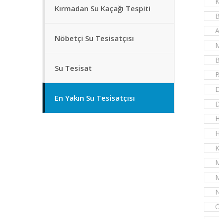
K
Kırmadan Su Kaçağı Tespiti
B
A
Nöbetçi Su Tesisatçısı
M
B
Su Tesisat
B
D
En Yakın Su Tesisatçısı
D
H
H
K
M
M
N
Ö