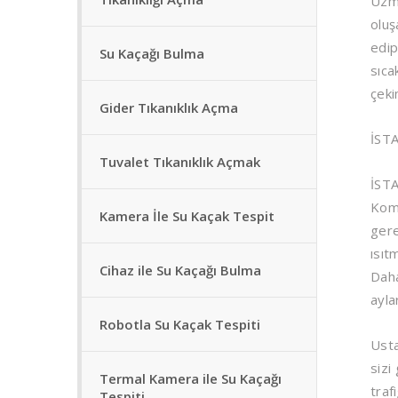
Uzma
oluş
edip
Su Kaçağı Bulma
sıca
çeki
Gider Tıkanıklık Açma
İST
Tuvalet Tıkanıklık Açmak
İST
Komb
Kamera İle Su Kaçak Tespit
gere
ısıt
Cihaz ile Su Kaçağı Bulma
Daha
ayla
Robotla Su Kaçak Tespiti
Usta
sizi
Termal Kamera ile Su Kaçağı
traf
Tespiti