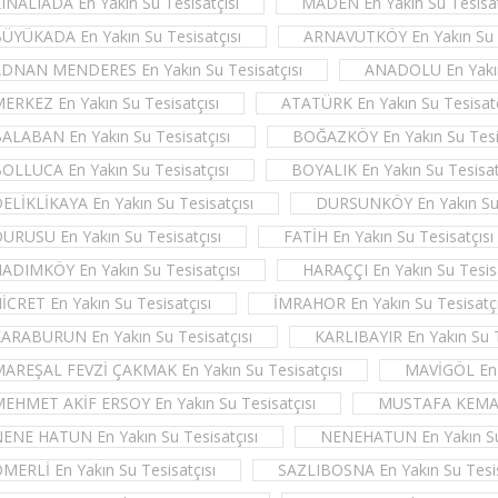
INALIADA En Yakın Su Tesisatçısı
MADEN En Yakın Su Tesisat
ÜYÜKADA En Yakın Su Tesisatçısı
ARNAVUTKÖY En Yakın Su T
DNAN MENDERES En Yakın Su Tesisatçısı
ANADOLU En Yakın 
ERKEZ En Yakın Su Tesisatçısı
ATATÜRK En Yakın Su Tesisatç
ALABAN En Yakın Su Tesisatçısı
BOĞAZKÖY En Yakın Su Tesis
OLLUCA En Yakın Su Tesisatçısı
BOYALIK En Yakın Su Tesisat
ELİKLİKAYA En Yakın Su Tesisatçısı
DURSUNKÖY En Yakın Su 
URUSU En Yakın Su Tesisatçısı
FATİH En Yakın Su Tesisatçısı
ADIMKÖY En Yakın Su Tesisatçısı
HARAÇÇI En Yakın Su Tesisa
İCRET En Yakın Su Tesisatçısı
İMRAHOR En Yakın Su Tesisatçı
ARABURUN En Yakın Su Tesisatçısı
KARLIBAYIR En Yakın Su T
AREŞAL FEVZİ ÇAKMAK En Yakın Su Tesisatçısı
MAVİGÖL En Y
EHMET AKİF ERSOY En Yakın Su Tesisatçısı
MUSTAFA KEMAL 
ENE HATUN En Yakın Su Tesisatçısı
NENEHATUN En Yakın Su 
MERLİ En Yakın Su Tesisatçısı
SAZLIBOSNA En Yakın Su Tesis