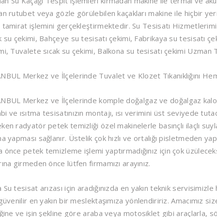
n Su Kaçağı Tespit işlemleri kırmadan makine ile termal ve akus
an rutubet veya gözle görülebilen kaçakları makine ile hiçbir y
 tamirat işlemini gerçekleştirmektedir. Su Tesisatı Hizmetlerimiz
k su çekimi, Bahçeye su tesisatı çekimi, Fabrikaya su tesisatı çek
mi, Tuvalete sıcak su çekimi, Balkona su tesisatı çekimi
Uzman Te
ANBUL Merkez ve İlçelerinde
Tuvalet ve Klozet Tıkanıklığını
Hem
ANBUL Merkez ve İlçelerinde
komple doğalgaz ve doğalgaz kalorif
i ve ısıtma tesisatınızın montajı, ısı verimini üst seviyede tutaca
ken radyatör petek temizliği özel makinelerle basınçlı ilaçlı suy
ma yapması sağlanır. Üstelik çok hızlı ve ortalığı pisletmeden yap
 önce petek temizleme işlemi yaptırmadığınız için çok üzüleceksini
rına girmeden önce lütfen firmamızı arayınız.
 Su tesisat arızası için aradığınızda en yakın teknik servisimiz
 güvenilir en yakın bir meslektaşımıza yönlendiririz. Amacımız si
iğine ve işin şekline göre araba veya motosiklet gibi araçlarla, s