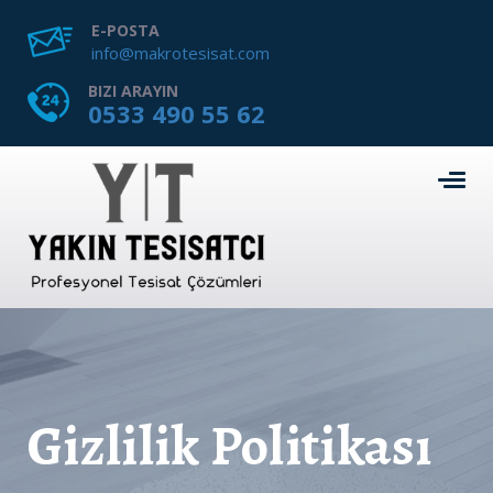
E-POSTA
info@makrotesisat.com
BIZI ARAYIN
0533 490 55 62
Gizlilik Politikası