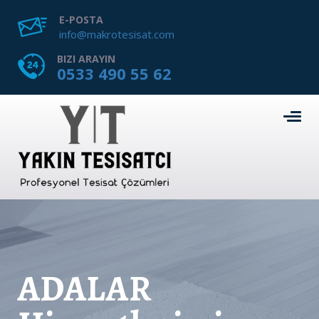
E-POSTA
info@makrotesisat.com
BIZI ARAYIN
0533 490 55 62
ADALAR