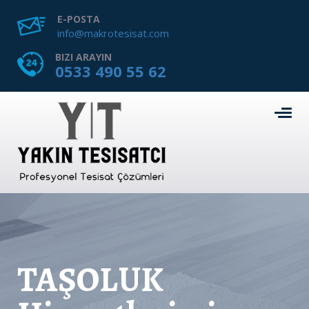
E-POSTA
info@makrotesisat.com
BIZI ARAYIN
0533 490 55 62
TAŞOLUK