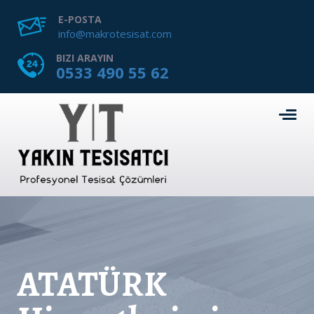
E-POSTA
info@makrotesisat.com
BIZI ARAYIN
0533 490 55 62
ATATÜRK