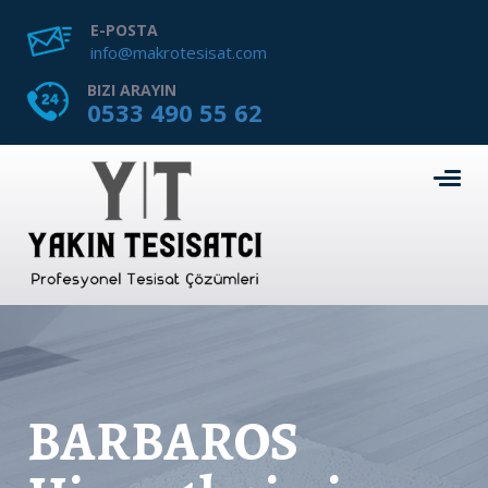
E-POSTA
info@makrotesisat.com
BIZI ARAYIN
0533 490 55 62
BARBAROS