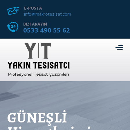
E-POSTA
info@makrotesisat.com
BIZI ARAYIN
0533 490 55 62
GÜNEŞLİ