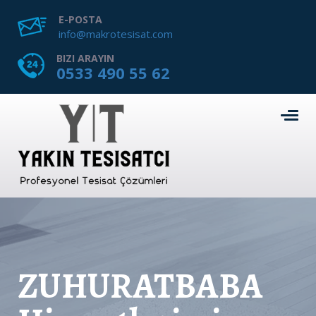
E-POSTA
info@makrotesisat.com
BIZI ARAYIN
0533 490 55 62
ZUHURATBABA