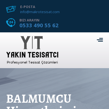
E-POSTA
info@makrotesisat.com
BIZI ARAYIN
0533 490 55 62
BALMUMCU