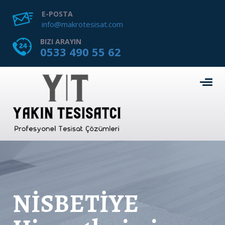
E-POSTA
info@makrotesisat.com
BIZI ARAYIN
0533 490 55 62
NİSBETİYE