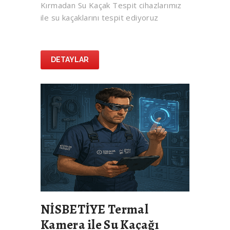
Kırmadan Su Kaçak Tespit cihazlarımız
ile su kaçaklarını tespit ediyoruz
DETAYLAR
NİSBETİYE Termal
Kamera ile Su Kaçağı