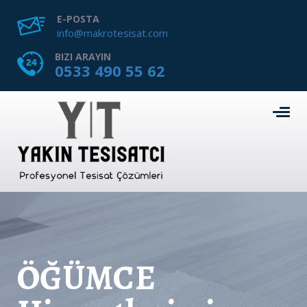
E-POSTA
info@makrotesisat.com
BIZI ARAYIN
0533 490 55 62
ÖĞÜMCE