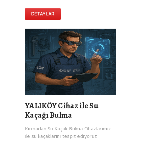
DETAYLAR
YALIKÖY Cihaz ile Su
Kaçağı Bulma
Kırmadan Su Kaçak Bulma Cihazlarımız
ile su kaçaklarını tespit ediyoruz