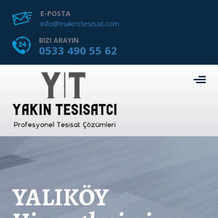
E-POSTA
info@makrotesisat.com
BIZI ARAYIN
0533 490 55 62
YALIKÖY