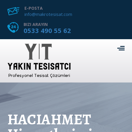
E-POSTA
info@makrotesisat.com
BIZI ARAYIN
0533 490 55 62
HACIAHMET