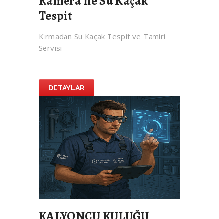
Kamera İle Su Kaçak
Tespit
Kırmadan Su Kaçak Tespit ve Tamiri
Servisi
DETAYLAR
KALYONCU KULUĞU