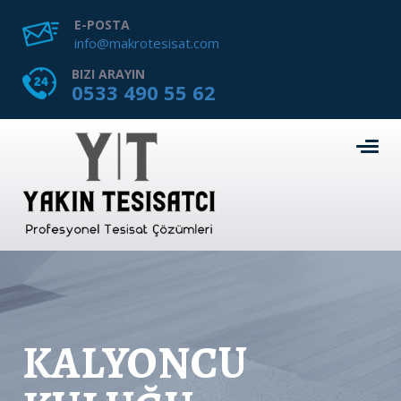
E-POSTA
info@makrotesisat.com
BIZI ARAYIN
0533 490 55 62
KALYONCU