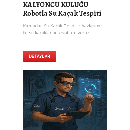
KALYONCU KULUĞU
Robotla Su Kaçak Tespiti
Kırmadan Su Kaçak Tespit cihazlarımız
ile su kaçaklarını tespit ediyoruz
DETAYLAR