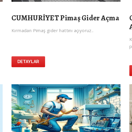
a
CUMHURİYET Pimaş Gider Açma
Kırmadan Pimaş gider hattını açıyoruz..
K
p
DETAYLAR