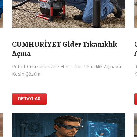
CUMHURİYET Gider Tıkanıklık
Açma
Robot Cihazlarımız ile Her Türlü Tıkanıklık Açmada
R
Kesin Çözüm
K
DETAYLAR