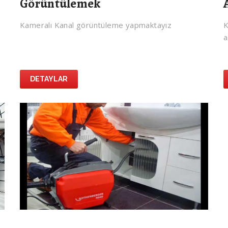
Görüntülemek
Kameralı Kanal görüntüleme yapmaktayız
K
a
DETAYLAR