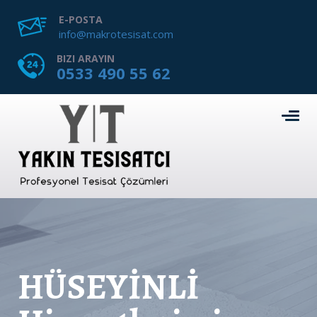
E-POSTA
info@makrotesisat.com
BIZI ARAYIN
0533 490 55 62
HÜSEYİNLİ