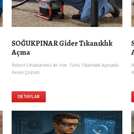
SOĞUKPINAR Gider Tıkanıklık
Açma
Robot Cihazlarımız ile Her Türlü Tıkanıklık Açmada
R
Kesin Çözüm
K
DETAYLAR