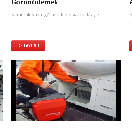
Görüntülemek
Kameralı Kanal görüntüleme yapmaktayız
K
a
DETAYLAR