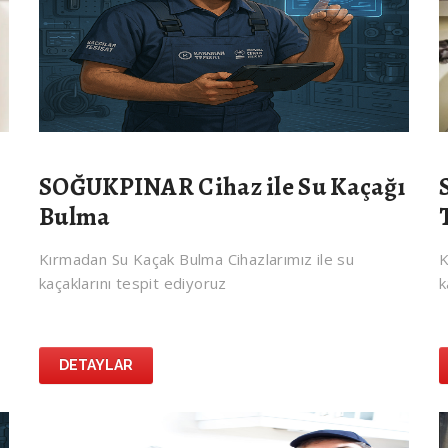
SOĞUKPINAR Cihaz ile Su Kaçağı
Bulma
Kırmadan Su Kaçak Bulma Cihazlarımız ile su
K
kaçaklarını tespit ediyoruz
k
DETAYLAR