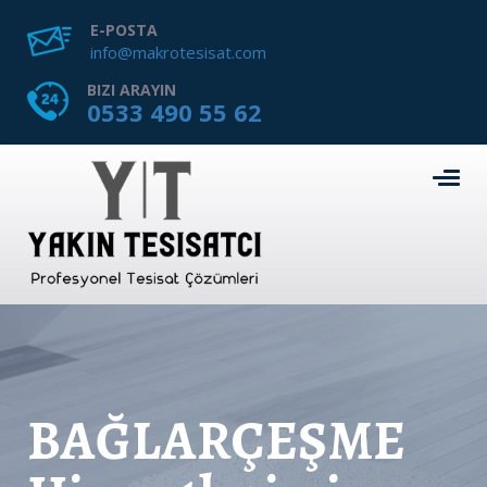
E-POSTA
info@makrotesisat.com
BIZI ARAYIN
0533 490 55 62
BAĞLARÇEŞME