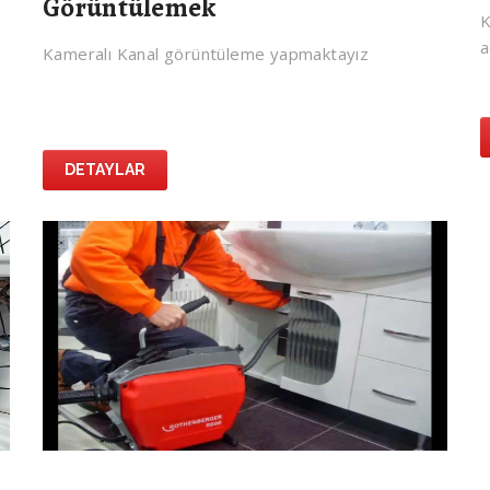
Görüntülemek
K
a
Kameralı Kanal görüntüleme yapmaktayız
DETAYLAR