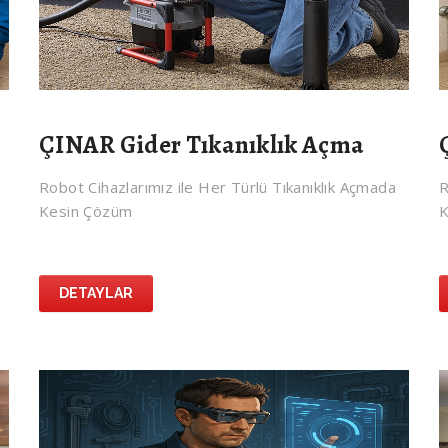
ÇINAR Gider Tıkanıklık Açma
Robot Cihazlarımız ile Her Türlü Tıkanıklık Açmada
R
Kesin Çözüm
K
DETAYLAR