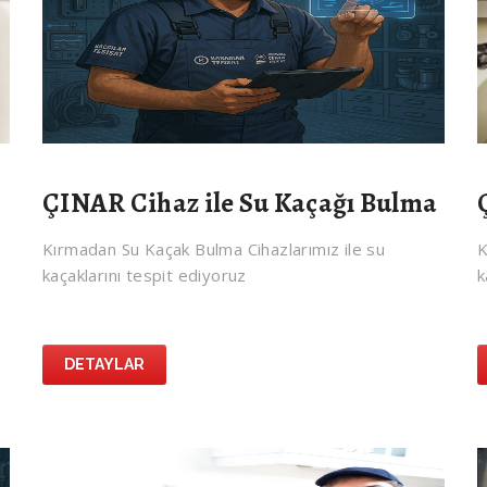
ÇINAR Cihaz ile Su Kaçağı Bulma
Kırmadan Su Kaçak Bulma Cihazlarımız ile su
K
kaçaklarını tespit ediyoruz
k
DETAYLAR