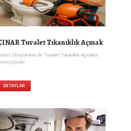
ÇINAR Tuvalet Tıkanıklık Açmak
obot Cihazlarımız ile Tuvalet Tıkanıklık Açmada
esin Çözüm
DETAYLAR