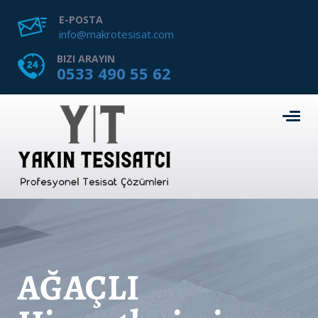
E-POSTA
info@makrotesisat.com
BIZI ARAYIN
0533 490 55 62
AĞAÇLI