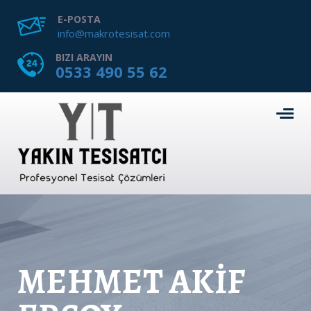
E-POSTA
info@makrotesisat.com
BIZI ARAYIN
0533 490 55 62
MEHMET AKİF