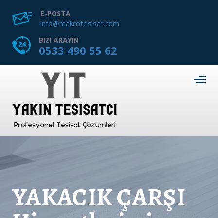
E-POSTA
info@makrotesisat.com
BIZI ARAYIN
0533 490 55 62
YAKACIK ÇARŞI