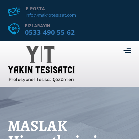
E-POSTA
info@makrotesisat.com
BIZI ARAYIN
0533 490 55 62
MASLAK