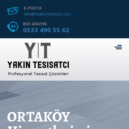
E-POSTA
info@makrotesisat.com
BIZI ARAYIN
0533 490 55 62
ORTAKÖY