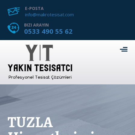
E-POSTA
info@makrotesisat.com
BIZI ARAYIN
0533 490 55 62
TUZLA