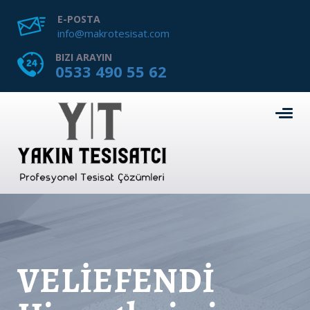
E-POSTA
info@makrotesisat.com
BIZI ARAYIN
0533 490 55 62
VELİEFENDİ