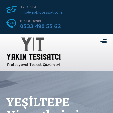
E-POSTA
info@makrotesisat.com
BIZI ARAYIN
0533 490 55 62
YEŞİLTEPE