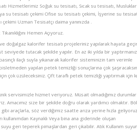
atı Hizmetlerimiz Soğuk su tesisatı, Sıcak su tesisatı, Muslukla
a su tesisatı çekimi Ofise su tesisatı çekimi, İşyerine su tesisa
tı çekimi
Uzman Tesisatçı daima yanınızda .
Tıkanıklığını
Hemen Açıyoruz.
 doğalgaz kalorifer tesisatı projeleriniz yapılarak hayata geçiri
st seviyede tutacak şekilde yapılır. En az iki yılda bir yaptırmanı
sınçlı ilaçlı suyla yıkanarak kalorifer sisteminizin tam verimle
ı pisletmeden yapılan petek temizliği sonuçlarına çok şaşıracaksın
n çok üzüleceksiniz. Çift taraflı petek temizliği yaptırmak için k
teknik servisimizle hizmet veriyoruz. Müsait olmadığımız durumla
iriz. Amacımız size bir şekilde doğru olarak yardımcı olmaktır. Bö
gibi araçlarla, söz verdiğimiz saatte arıza yerine hızla geliyoruz
arı kullanımdan Kaynaklı Veya bina ana giderinde oluşan
uyu geri teperek pimaşlardan geri çıkabilir. Atık Kullanım suyu