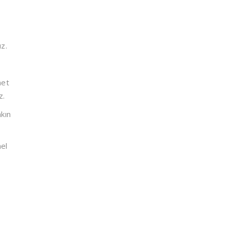
uz.
met
z.
kın
nel