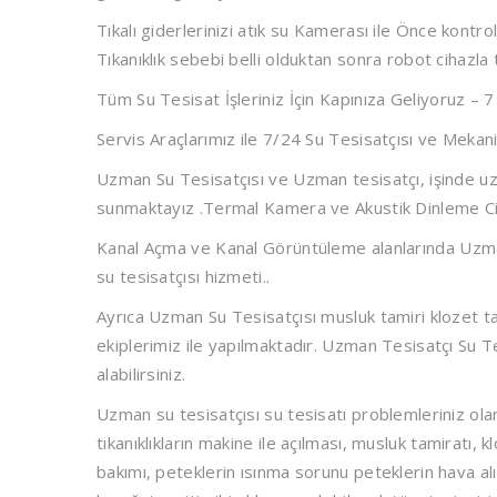
Tıkalı giderlerinizi atık su Kamerası ile Önce kontr
Tıkanıklık sebebi belli olduktan sonra robot cihazl
Tüm Su Tesisat İşleriniz İçin Kapınıza Geliyoruz –
Servis Araçlarımız ile 7/24
Su Tesisatçısı ve Mekani
Uzman Su Tesisatçısı ve Uzman tesisatçı, işinde uzm
sunmaktayız .Termal Kamera ve Akustik Dinleme Ci
Kanal Açma ve Kanal Görüntüleme alanlarında
Uzma
su tesisatçısı hizmeti.
.
Ayrıca Uzman Su Tesisatçısı musluk tamiri klozet tam
ekiplerimiz ile yapılmaktadır. Uzman Tesisatçı Su 
alabilirsiniz.
Uzman su tesisatçısı su tesisatı problemleriniz ola
tıkanıklıkların makine ile açılması, musluk tamiratı
bakımı, peteklerin ısınma sorunu peteklerin hava alı