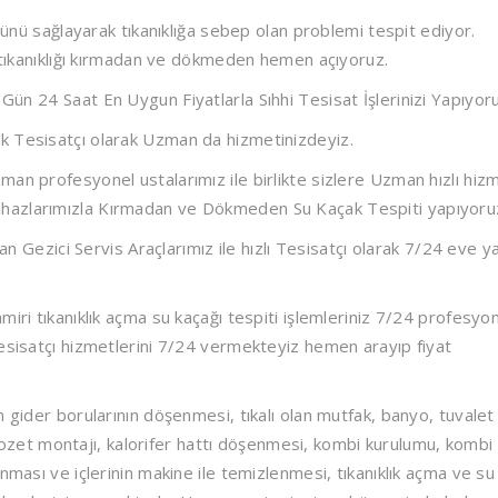
olünü sağlayarak tıkanıklığa sebep olan problemi tespit ediyor.
a tıkanıklığı kırmadan ve dökmeden hemen açıyoruz.
 7 Gün 24 Saat
En Uygun Fiyatlarla
Sıhhi Tesisat İşlerinizi Yapıyor
k Tesisatçı olarak
Uzman da hizmetinizdeyiz.
an profesyonel ustalarımız ile birlikte sizlere Uzman hızlı hiz
hazlarımızla Kırmadan ve Dökmeden Su Kaçak Tespiti yapıyoru
n Gezici Servis Araçlarımız ile hızlı Tesisatçı olarak 7/24
eve ya
iri tıkanıklık açma su kaçağı tespiti işlemleriniz 7/24 profesyo
Tesisatçı hizmetlerini 7/24 vermekteyiz hemen arayıp fiyat
n gider borularının döşenmesi, tıkalı olan mutfak, banyo, tuvalet
, klozet montajı, kalorifer hattı döşenmesi, kombi kurulumu, kombi
nması ve içlerinin makine ile temizlenmesi, tıkanıklık açma ve su