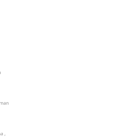
n
zman
a ,