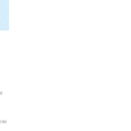
at
izde
t