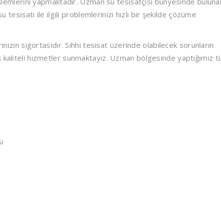
t işlemlerini yapmaktadır. Uzman su tesisatçısı bünyesinde buluna
u tesisatı ile ilgili problemlerinizi hızlı bir şekilde çözüme
inizin sigortasıdır. Sıhhi tesisat üzerinde olabilecek sorunların
k kaliteli hizmetler sunmaktayız. Uzman bölgesinde yaptığımız 
ı
i