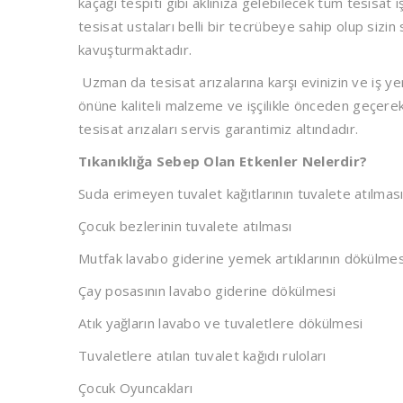
kaçağı tespiti gibi aklınıza gelebilecek tüm tesisa
tesisat ustaları belli bir tecrübeye sahip olup sizin s
kavuşturmaktadır.
Uzman da tesisat arızalarına karşı evinizin ve iş yer
önüne kaliteli malzeme ve işçilikle önceden geçere
tesisat arızaları servis garantimiz altındadır.
Tıkanıklığa Sebep Olan Etkenler Nelerdir?
Suda erimeyen tuvalet kağıtlarının tuvalete atılmas
Çocuk bezlerinin tuvalete atılması
Mutfak lavabo giderine yemek artıklarının dökülmes
Çay posasının lavabo giderine dökülmesi
Atık yağların lavabo ve tuvaletlere dökülmesi
Tuvaletlere atılan tuvalet kağıdı ruloları
Çocuk Oyuncakları