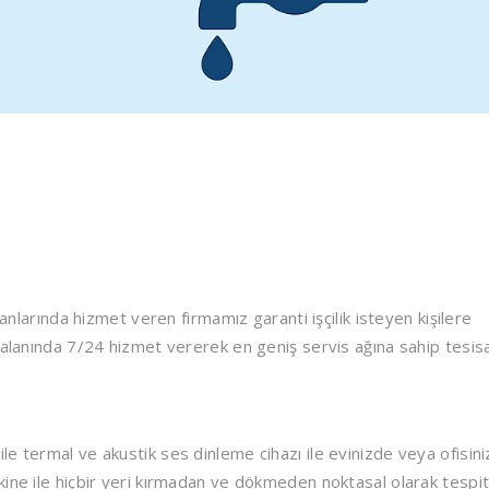
lanlarında hizmet veren firmamız garanti işçilik isteyen kişilere
 alanında 7/24 hizmet vererek en geniş servis ağına sahip tesis
e termal ve akustik ses dinleme cihazı ile evinizde veya ofisin
kine ile hiçbir yeri kırmadan ve dökmeden noktasal olarak tespi