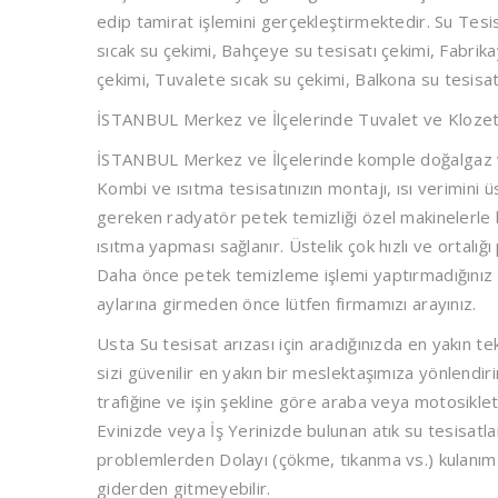
edip tamirat işlemini gerçekleştirmektedir. Su Tesis
sıcak su çekimi, Bahçeye su tesisatı çekimi, Fabrikay
çekimi, Tuvalete sıcak su çekimi, Balkona su tesisa
İSTANBUL Merkez ve İlçelerinde
Tuvalet ve Klozet 
İSTANBUL Merkez ve İlçelerinde
komple doğalgaz ve
Kombi ve ısıtma tesisatınızın montajı, ısı verimini ü
gereken radyatör petek temizliği özel makinelerle ba
ısıtma yapması sağlanır. Üstelik çok hızlı ve ortalığ
Daha önce petek temizleme işlemi yaptırmadığınız içi
aylarına girmeden önce lütfen firmamızı arayınız.
Usta Su tesisat arızası için aradığınızda en yakın 
sizi güvenilir en yakın bir meslektaşımıza yönlendir
trafiğine ve işin şekline göre araba veya motosiklet 
Evinizde veya İş Yerinizde bulunan atık su tesisatl
problemlerden Dolayı (çökme, tıkanma vs.) kulanım s
giderden gitmeyebilir.