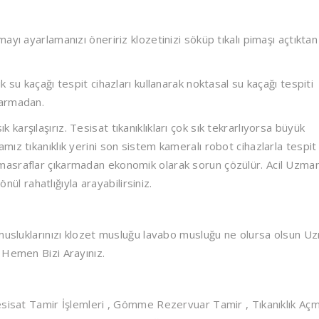
yı ayarlamanızı öneririz klozetinizi söküp tıkalı pimaşı açtıktan
 su kaçağı tespit cihazları kullanarak noktasal su kaçağı tespiti
karmadan.
sık karşılaşırız. Tesisat tıkanıklıkları çok sık tekrarlıyorsa büyük
ız tıkanıklık yerini son sistem kameralı robot cihazlarla tespit
masraflar çıkarmadan ekonomik olarak sorun çözülür. Acil Uzma
önül rahatlığıyla arayabilirsiniz.
musluklarınızı klozet musluğu lavabo musluğu ne olursa olsun U
 Hemen Bizi Arayınız.
esisat Tamir İşlemleri , Gömme Rezervuar Tamir , Tıkanıklık Açm