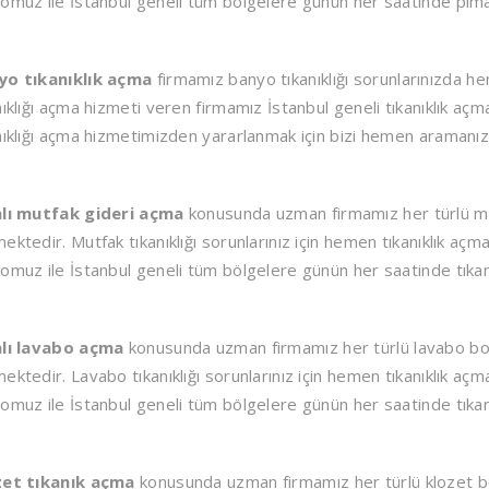
omuz ile İstanbul geneli tüm bölgelere günün her saatinde pima
yo tıkanıklık açma
firmamız banyo tıkanıklığı sorunlarınızda h
nıklığı açma hizmeti veren firmamız İstanbul geneli tıkanıklık aç
nıklığı açma hizmetimizden yararlanmak için bizi hemen aramanız y
alı mutfak gideri açma
konusunda uzman firmamız her türlü mut
ektedir. Mutfak tıkanıklığı sorunlarınız için hemen tıkanıklık açma
omuz ile İstanbul geneli tüm bölgelere günün her saatinde tıkanı
alı lavabo açma
konusunda uzman firmamız her türlü lavabo boru
ektedir. Lavabo tıkanıklığı sorunlarınız için hemen tıkanıklık açma
omuz ile İstanbul geneli tüm bölgelere günün her saatinde tıka
zet tıkanık açma
konusunda uzman firmamız her türlü klozet bor