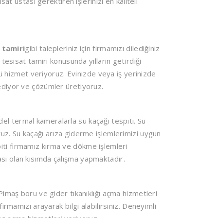
sat ustası gerektiren işlerinizi en kaliteli
 tamiri
gibi talepleriniz için firmamızı dilediğiniz
 tesisat tamiri konusunda yılların getirdiği
ünü hizmet veriyoruz. Evinizde veya iş yerinizde
 ediyor ve çözümler üretiyoruz.
el termal kameralarla su kaçağı tespiti. Su
ruz. Su kaçağı arıza giderme işlemlerimizi uygun
espiti firmamız kırma ve dökme işlemleri
sı olan kısımda çalışma yapmaktadır.
maş boru ve gider tıkanıklığı açma hizmetleri
firmamızı arayarak bilgi alabilirsiniz. Deneyimli