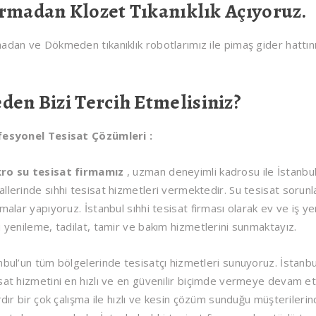
rmadan Klozet Tıkanıklık Açıyoruz.
adan ve Dökmeden tıkanıklık robotlarımız ile pimaş gider hattını
den Bizi Tercih Etmelisiniz?
fesyonel Tesisat Çözümleri :
ro su tesisat firmamız
, uzman deneyimli kadrosu ile İstanbul
llerinde sıhhi tesisat hizmetleri vermektedir. Su tesisat sorunla
şmalar yapıyoruz. İstanbul sıhhi tesisat firması olarak ev ve iş yerle
ü yenileme, tadilat, tamir ve bakım hizmetlerini sunmaktayız.
nbul’un tüm bölgelerinde tesisatçı hizmetleri sunuyoruz. İstanbul
sat hizmetini en hızlı ve en güvenilir biçimde vermeye devam et
ardır bir çok çalışma ile hızlı ve kesin çözüm sunduğu müşterile