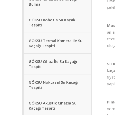
tesi
Bulma
şeki
GÖKSU Robotla Su Kaçak
Tespiti
Mus
an a
tecr
GÖKSU Termal Kamera ile Su
oluş
Kaçağı Tespiti
GÖKSU Cihaz İle Su Kaçağı
Su 
Tespit
kaça
fiya
GÖKSU Noktasal Su Kaçağı
yapı
Tespiti
Pim
GÖKSU Akustik Cihazla Su
Kaçağı Tespiti
verm