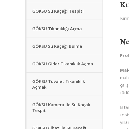
Kı
GÖKSU Su Kaçağı Tespiti
Kırm
GÖKSU Tıkanıklığı Açma
Ne
GÖKSU Su Kaçağı Bulma
Pro
GÖKSU Gider Tıkanıklık Açma
Mak
maha
GÖKSU Tuvalet Tıkanıklık
çalı
Açmak
türl
GÖKSU Kamera İle Su Kaçak
İsta
Tespit
tesi
yıll
GÖKSU Cihaz ile Su Kaçağı