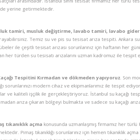
satçıları arasındadır. İstanbul sıhhi tesisat firmamız her türlü tesi
lde yerine getirmektedir.
luk tamiri, musluk değiştirme, lavabo tamiri, lavabo gider
rayabilirsiniz. Temiz su ve pis su tesisat arıza tespiti. Ankara su
übeler ile çeşitli tesisat arızası sorunlarınız için haftanın her g
an her türden su tesisatı arızalarını uzman kadromuz ile tespit
Kaçağı Tespitini Kırmadan ve dökmeden yapıyoruz
. Son mod
ğı sorunlarınızı modern cihaz ve ekipmanlarımız ile tespit ediyo
tlar ve kaliteli işçilik ile gerçekleştiriyoruz. İstanbul su kaçağı t
lmadan arıza çıkaran bölgeyi bulmakta ve sadece su kaçağı arıza
aş tıkanıklık açma
konusunda uzmanlaşmış firmamız her türlü Pi
ektedir. Pimaş tıkanıklığı sorunlarınız için hemen tıkanıklık açma 