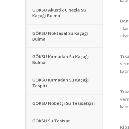
kadr
GÖKSU Akustik Cihazla Su
Kaçağı Bulma
Ban
tıka
GÖKSU Noktasal Su Kaçağı
tıka
Bulma
Tık
GÖKSU Kırmadan Su Kaçağı
Bulma
verm
kadr
GÖKSU Kırmadan Su Kaçağı
Tespiti
Tık
verm
GÖKSU Nöbetçi Su Tesisatçısı
kadr
GÖKSU Su Tesisat
Klo