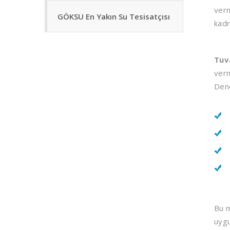
verm
GÖKSU En Yakın Su Tesisatçısı
kadr
Tuv
verm
Dene
Bu m
uygu