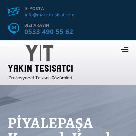
E-POSTA
info@makrotesisat.com
BIZI ARAYIN
0533 490 55 62
PİYALEPAŞA