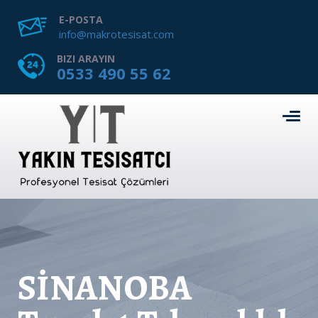
E-POSTA
info@makrotesisat.com
BIZI ARAYIN
0533 490 55 62
SİNANOBA