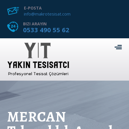
E-POSTA
info@makrotesisat.com
BIZI ARAYIN
0533 490 55 62
MERCAN