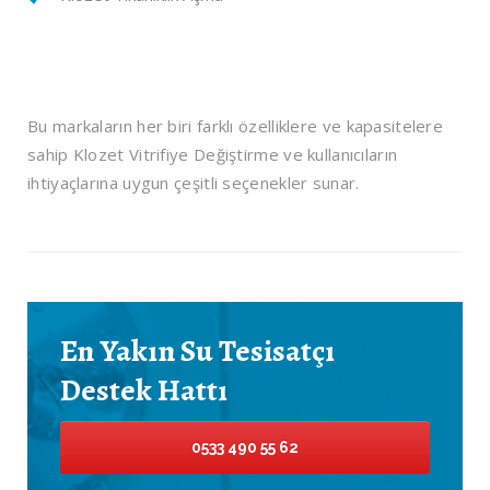
Bu markaların her biri farklı özelliklere ve kapasitelere
sahip Klozet Vitrifiye Değiştirme ve kullanıcıların
ihtiyaçlarına uygun çeşitli seçenekler sunar.
En Yakın Su Tesisatçı
Destek Hattı
0533 490 55 62