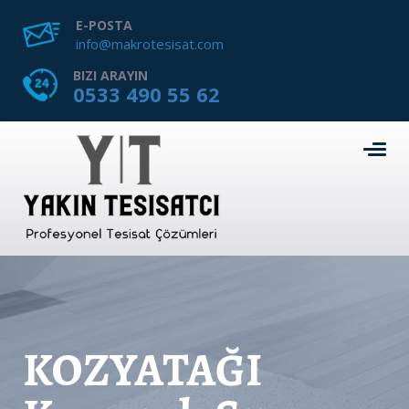
E-POSTA
info@makrotesisat.com
BIZI ARAYIN
0533 490 55 62
KOZYATAĞI