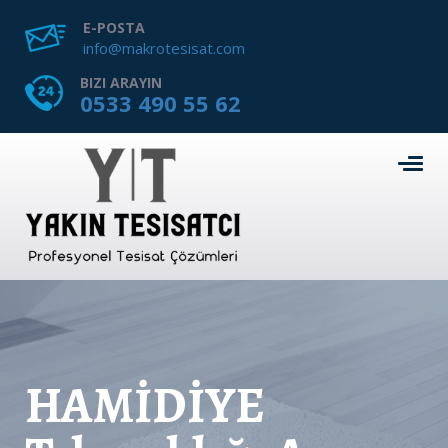
E-POSTA
info@makrotesisat.com
BIZI ARAYIN
0533 490 55 62
HAMİDİYE