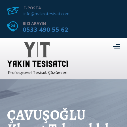
E-POSTA
info@makrotesisat.com
BIZI ARAYIN
0533 490 55 62
ÇAVUŞOĞLU