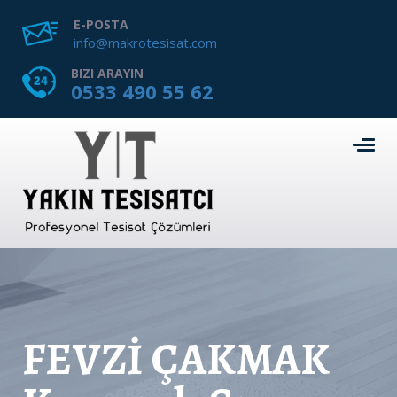
E-POSTA
info@makrotesisat.com
BIZI ARAYIN
0533 490 55 62
FEVZİ ÇAKMAK