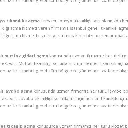
omuz ile İstanbul geneli tüm bölgelere günün her saatinde pima
yo tıkanıklık açma
firmamız banyo tıkanıklığı sorunlarınızda h
nıklığı açma hizmeti veren firmamız İstanbul geneli tıkanıklık aç
nıklığı açma hizmetimizden yararlanmak için bizi hemen aramanız y
alı mutfak gideri açma
konusunda uzman firmamız her türlü mut
ektedir. Mutfak tıkanıklığı sorunlarınız için hemen tıkanıklık açma
omuz ile İstanbul geneli tüm bölgelere günün her saatinde tıkanı
alı lavabo açma
konusunda uzman firmamız her türlü lavabo boru
ektedir. Lavabo tıkanıklığı sorunlarınız için hemen tıkanıklık açma
omuz ile İstanbul geneli tüm bölgelere günün her saatinde tıka
zet tıkanık açma
konusunda uzman firmamız her türlü klozet bor