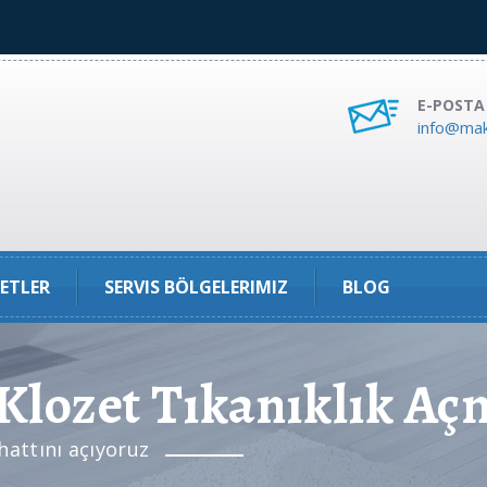
E-POSTA
info@mak
ETLER
SERVIS BÖLGELERIMIZ
BLOG
ozet Tıkanıklık Aç
hattını açıyoruz