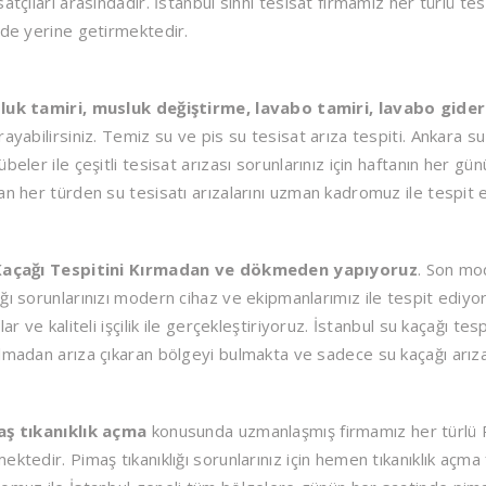
satçıları arasındadır. İstanbul sıhhi tesisat firmamız her türlü tesi
lde yerine getirmektedir.
luk tamiri, musluk değiştirme, lavabo tamiri, lavabo gider
rayabilirsiniz. Temiz su ve pis su tesisat arıza tespiti. Ankara su
übeler ile çeşitli tesisat arızası sorunlarınız için haftanın her g
an her türden su tesisatı arızalarını uzman kadromuz ile tespit
Kaçağı Tespitini Kırmadan ve dökmeden yapıyoruz
. Son mod
ğı sorunlarınızı modern cihaz ve ekipmanlarımız ile tespit ediyo
tlar ve kaliteli işçilik ile gerçekleştiriyoruz. İstanbul su kaçağı t
lmadan arıza çıkaran bölgeyi bulmakta ve sadece su kaçağı arıza
aş tıkanıklık açma
konusunda uzmanlaşmış firmamız her türlü Pi
ektedir. Pimaş tıkanıklığı sorunlarınız için hemen tıkanıklık açma 