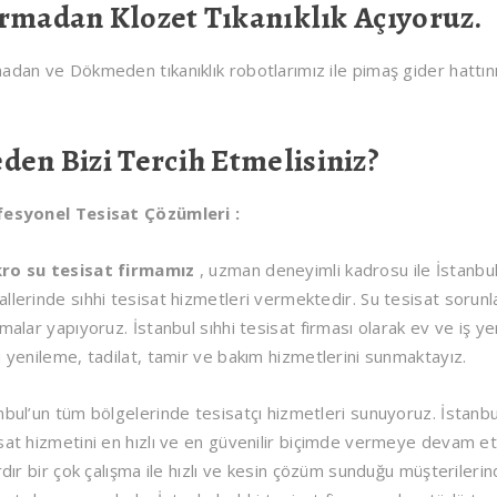
rmadan Klozet Tıkanıklık Açıyoruz.
adan ve Dökmeden tıkanıklık robotlarımız ile pimaş gider hattını
den Bizi Tercih Etmelisiniz?
fesyonel Tesisat Çözümleri :
ro su tesisat firmamız
, uzman deneyimli kadrosu ile İstanbul
llerinde sıhhi tesisat hizmetleri vermektedir. Su tesisat sorunla
şmalar yapıyoruz. İstanbul sıhhi tesisat firması olarak ev ve iş yerle
ü yenileme, tadilat, tamir ve bakım hizmetlerini sunmaktayız.
nbul’un tüm bölgelerinde tesisatçı hizmetleri sunuyoruz. İstanbul
sat hizmetini en hızlı ve en güvenilir biçimde vermeye devam et
ardır bir çok çalışma ile hızlı ve kesin çözüm sunduğu müşterile