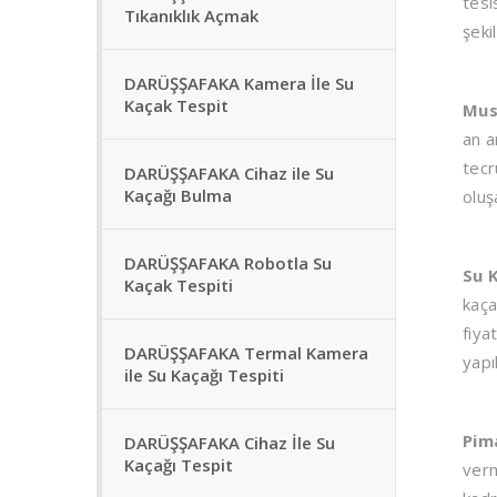
tesi
Tıkanıklık Açmak
şeki
DARÜŞŞAFAKA Kamera İle Su
Kaçak Tespit
Mus
an a
tecr
DARÜŞŞAFAKA Cihaz ile Su
Kaçağı Bulma
oluş
DARÜŞŞAFAKA Robotla Su
Su 
Kaçak Tespiti
kaça
fiya
DARÜŞŞAFAKA Termal Kamera
yapı
ile Su Kaçağı Tespiti
Pim
DARÜŞŞAFAKA Cihaz İle Su
Kaçağı Tespit
verm