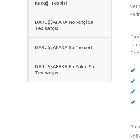
Kaçağı Tespiti
verm
kadr
DARÜŞŞAFAKA Nöbetçi Su
Tesisatçısı
Tuv
verm
DARÜŞŞAFAKA Su Tesisat
Dene
DARÜŞŞAFAKA En Yakın Su
Tesisatçısı
Bu m
uygu