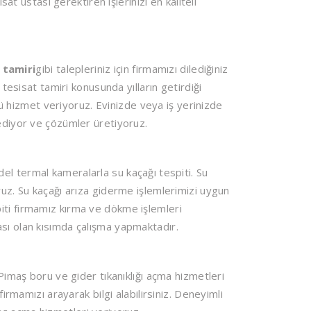
sat ustası gerektiren işlerinizi en kaliteli
 tamiri
gibi talepleriniz için firmamızı dilediğiniz
 tesisat tamiri konusunda yılların getirdiği
ünü hizmet veriyoruz. Evinizde veya iş yerinizde
 ediyor ve çözümler üretiyoruz.
el termal kameralarla su kaçağı tespiti. Su
ruz. Su kaçağı arıza giderme işlemlerimizi uygun
espiti firmamız kırma ve dökme işlemleri
sı olan kısımda çalışma yapmaktadır.
maş boru ve gider tıkanıklığı açma hizmetleri
firmamızı arayarak bilgi alabilirsiniz. Deneyimli