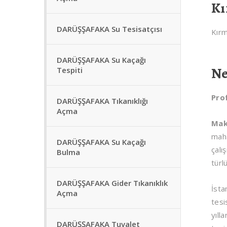
Kı
DARÜŞŞAFAKA Su Tesisatçısı
Kırm
DARÜŞŞAFAKA Su Kaçağı
Ne
Tespiti
Pro
DARÜŞŞAFAKA Tıkanıklığı
Açma
Mak
maha
DARÜŞŞAFAKA Su Kaçağı
çalı
Bulma
türl
DARÜŞŞAFAKA Gider Tıkanıklık
İsta
Açma
tesi
yıll
DARÜŞŞAFAKA Tuvalet