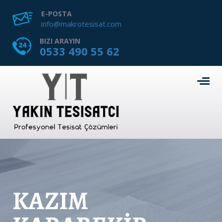
E-POSTA
info@makrotesisat.com
BIZI ARAYIN
0533 490 55 62
KAZIM