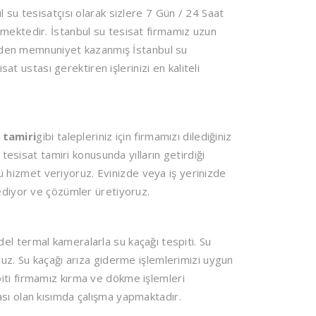
 su tesisatçısı olarak sizlere 7 Gün / 24 Saat
mektedir. İstanbul su tesisat firmamız uzun
rinden memnuniyet kazanmış İstanbul su
sat ustası gerektiren işlerinizi en kaliteli
 tamiri
gibi talepleriniz için firmamızı dilediğiniz
 tesisat tamiri konusunda yılların getirdiği
ünü hizmet veriyoruz. Evinizde veya iş yerinizde
 ediyor ve çözümler üretiyoruz.
el termal kameralarla su kaçağı tespiti. Su
ruz. Su kaçağı arıza giderme işlemlerimizi uygun
espiti firmamız kırma ve dökme işlemleri
sı olan kısımda çalışma yapmaktadır.