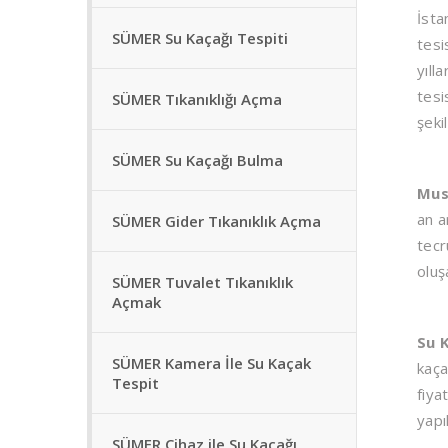
İsta
SÜMER Su Kaçağı Tespiti
tesi
yıll
tesi
SÜMER Tıkanıklığı Açma
şeki
SÜMER Su Kaçağı Bulma
Mus
an a
SÜMER Gider Tıkanıklık Açma
tecr
oluş
SÜMER Tuvalet Tıkanıklık
Açmak
Su 
SÜMER Kamera İle Su Kaçak
kaça
Tespit
fiya
yapı
SÜMER Cihaz ile Su Kaçağı