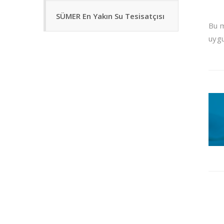
SÜMER En Yakın Su Tesisatçısı
Bu m
uygu