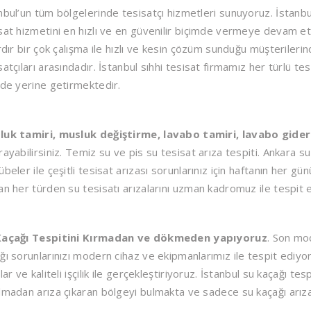
nbul’un tüm bölgelerinde tesisatçı hizmetleri sunuyoruz. İstanbul
sat hizmetini en hızlı ve en güvenilir biçimde vermeye devam et
ardır bir çok çalışma ile hızlı ve kesin çözüm sunduğu müşterile
satçıları arasındadır. İstanbul sıhhi tesisat firmamız her türlü tesi
lde yerine getirmektedir.
luk tamiri, musluk değiştirme, lavabo tamiri, lavabo gider
rayabilirsiniz. Temiz su ve pis su tesisat arıza tespiti. Ankara su
übeler ile çeşitli tesisat arızası sorunlarınız için haftanın her g
an her türden su tesisatı arızalarını uzman kadromuz ile tespit
Kaçağı Tespitini Kırmadan ve dökmeden yapıyoruz
. Son mod
ğı sorunlarınızı modern cihaz ve ekipmanlarımız ile tespit ediyo
tlar ve kaliteli işçilik ile gerçekleştiriyoruz. İstanbul su kaçağı t
lmadan arıza çıkaran bölgeyi bulmakta ve sadece su kaçağı arıza