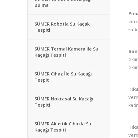
Bulma
Pim
verm
SÜMER Robotla Su Kaçak
kadr
Tespiti
SÜMER Termal Kamera ile Su
Ban
Kaçağı Tespiti
tıka
tıka
SÜMER Cihaz İle Su Kaçağı
Tespit
Tık
verm
SÜMER Noktasal Su Kaçağı
Tespiti
kadr
SÜMER Akustik Cihazla Su
Tık
Kaçağı Tespiti
verm