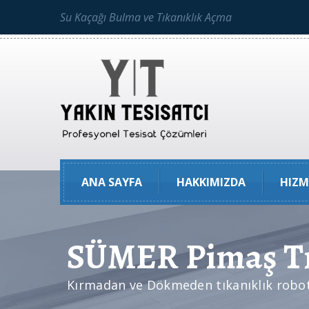
Su Kaçağı Bulma ve Tıkanıklık Açma
ANA SAYFA
HAKKIMIZDA
HIZM
SÜMER Pimaş Tı
Kırmadan ve Dökmeden tıkanıklık robotla