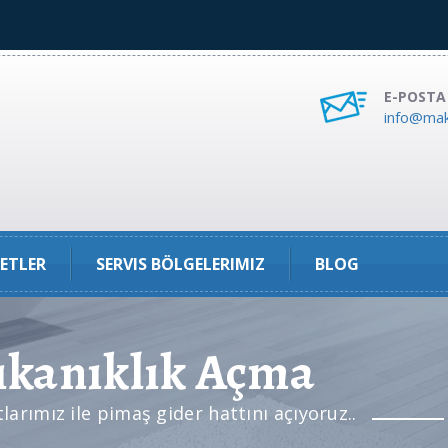
E-POSTA
info@mak
ETLER
SERVIS BÖLGELERIMIZ
BLOG
kanıklık Açma
rımız ile pimaş gider hattını açıyoruz..